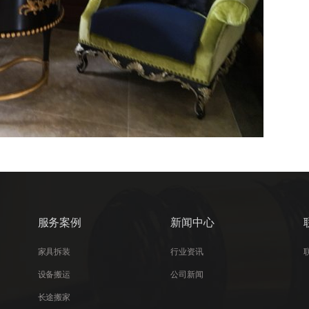
服务案例
新闻中心
家具拆装
行业资讯
设备搬运
公司新闻
长途搬家