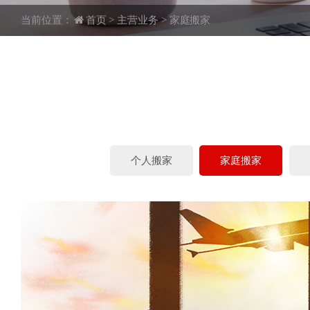
当前位置：
首页
>
主营业务
>
家庭搬家
个人搬家
家庭搬家