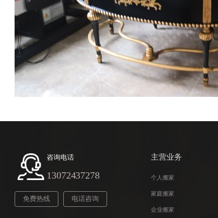
主营业务
咨询电话
13072437278
个人搬家
家庭搬家
免费热线
电话咨询
企业搬家