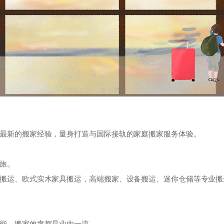
最新的搬家经验，量身打造与国际接轨的家庭搬家服务体验。
旅。
搬运、欧式实木家具搬运，高端搬家、设备搬运、迷你仓储等专业搬