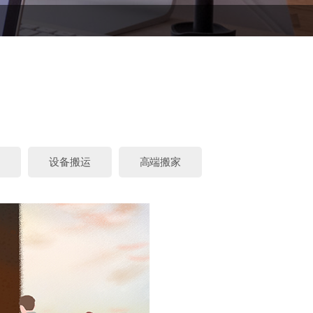
运
设备搬运
高端搬家