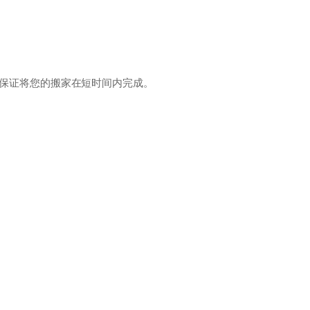
保证将您的搬家在短时间内完成。